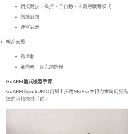
相撲競技：遙控、全自動、人機對戰等模式
循線競技
迷宮競走
輪系支援
抓地胎
全向輪：麥克納姆輪
GoARM輪式機器手臂
GoARM為GoSUMO再加上採用MG9xx大扭力金屬伺服馬
達的兩軸機械手臂。