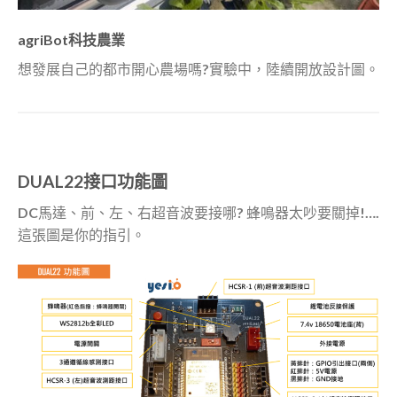
agriBot科技農業
想發展自己的都市開心農場嗎?實驗中，陸續開放設計圖。
DUAL22接口功能圖
DC馬達、前、左、右超音波要接哪? 蜂鳴器太吵要關掉!….
這張圖是你的指引。