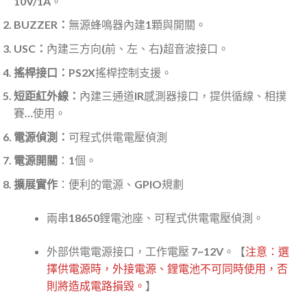
10V/1A。
BUZZER：
無源蜂鳴器內建1顆與開關。
USC：
內建三方向(前、左、右)超音波接口。
搖桿接口：
PS2X搖桿控制支援。
短距紅外線：
內建三通道IR感測器接口，提供循線、相撲
賽…使用。
電源偵測：
可程式供電電壓偵測
電源開關
：1個。
擴展實作
：便利的電源、GPIO規劃
兩串18650鋰電池座、可程式供電電壓偵測。
外部供電電源接口，工作電壓 7~12V。【
注意：選
擇供電源時，外接電源、鋰電池不可同時使用，否
則將造成電路損毀。
】