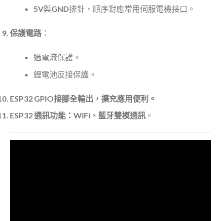
5V與GND排針，順序對應常用伺服電機接口。
保護電路
：
過電流保護。
鋰電池反接保護。
ESP32 GPIO接腳全輸出，擴充應用便利。
ESP32 通訊功能：WiFi、藍牙雙模通訊
。