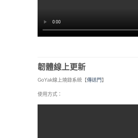
韌體線上更新
GoYak線上燒錄系統【
傳送門
】
使用方式：