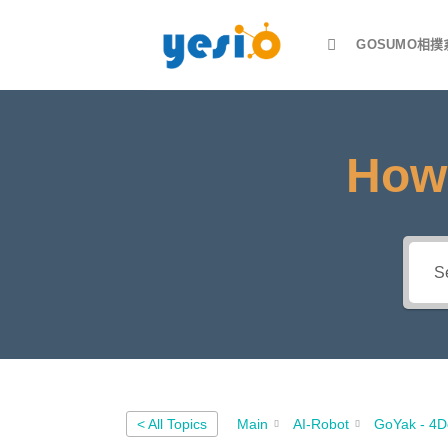
Skip
to
GOSUMO相撲
content
How 
< All Topics
Main
AI-Robot
GoYak -