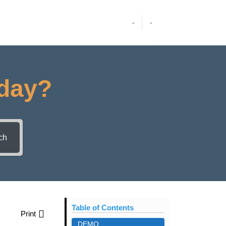
-
-
oday?
ch
Table of Contents
Print
DEMO