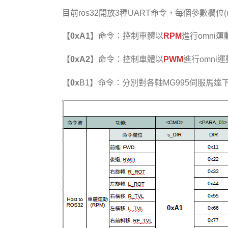
目前ros32開放3種UART命令，每個參數欄位(ui
【
0xA1
】命令：控制車體以
RPM
進行omni運
【
0xA2
】命令：控制車體以
PWM
進行omni
【
0x
B1】命令：分別對各軸MG995伺服馬達