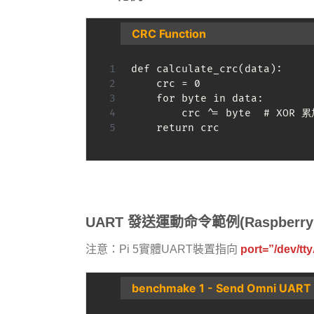
CRC Function
def calculate_crc(data):

    crc = 0

    for byte in data:

        crc ^= byte  # XOR 累
    return crc
UART 發送運動命令範例(Raspberry P
注意：Pi 5實體UART裝置指向
port=”/dev/t
benchmake 1 - Send Omni UAR